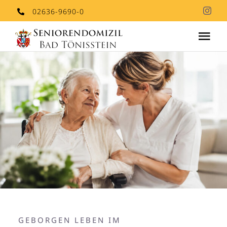
Skip
02636-9690-0
to
Tog
content
Nav
Aktuelles
Stationäre Pflege
Stellenangebote
Kontakt
GEBORGEN LEBEN IM