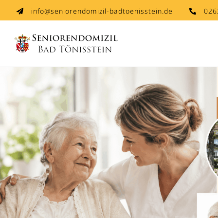
Skip
info@seniorendomizil-badtoenisstein.de
026
to
content