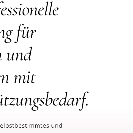
essionelle
ng für
n und
n mit
ützungsbedarf.
 selbstbestimmtes und