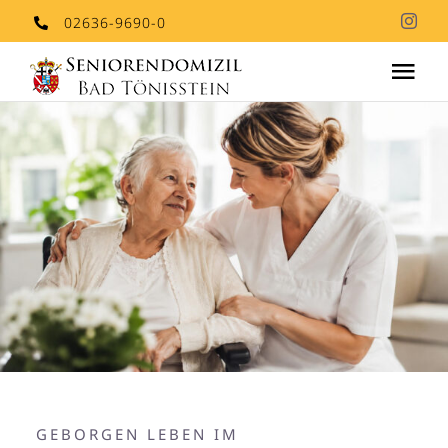
Skip
02636-9690-0
to
Tog
content
Nav
Aktuelles
Stationäre Pflege
Stellenangebote
Kontakt
GEBORGEN LEBEN IM