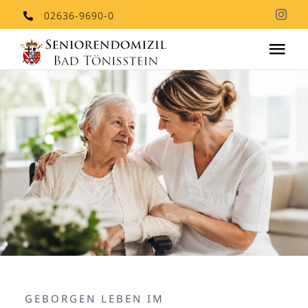
Skip
02636-9690-0
to
Tog
content
Nav
Aktuelles
Stationäre Pflege
Stellenangebote
Kontakt
GEBORGEN LEBEN IM