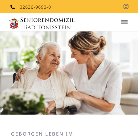
Skip
02636-9690-0
to
Tog
content
Nav
Aktuelles
Stationäre Pflege
Stellenangebote
Kontakt
GEBORGEN LEBEN IM